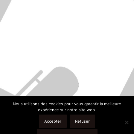
sarlat
Par
24 mars 2025
Laisser un commentaire
Fly For You Hélicoptère, votre spécialiste du
baptême hélico vient à votre rencontre à SARLAT.
Vous pensiez que décoller en hélicoptère était un
rêve inaccessible ? Envolez-vous avec Fly For You
et découvrez des sensations uniques. Choisissez
la formule faite pour vous et passez jusqu’à 40
minutes inoubliables dans les airs. SARLAT (24) –
Retrouvez…
Nous utilisons des cookies pour vous garantir la meilleure
expérience sur notre site web.
Accepter
Refuser
Site créé par
l'Agence Web
JL CONSULTING WEB