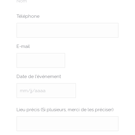
Nom
Téléphone
E-mail
Date de l'événement
MM
slash
Lieu précis (Si plusieurs, merci de les préciser)
JJ
slash
AAAA