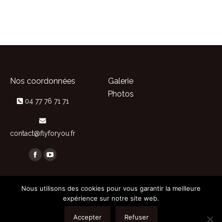
Nos coordonnées
Galerie
Photos
04 77 76 71 71
contact@flyforyou.fr
Trouvez nous sur :
Facebook
YouTube
page
page
opens
opens
Nous utilisons des cookies pour vous garantir la meilleure
expérience sur notre site web.
in
in
new
new
Accepter
Refuser