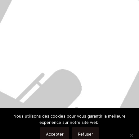
carcassonne
Par
16 juillet 2025
22 Commentaires
Fly For You Hélicoptère, votre spécialiste du
baptême hélico vient à votre rencontre à
CARCASSONNE. Vous pensiez que décoller en
hélicoptère était un rêve inaccessible ? Envolez-
vous avec Fly For You et découvrez des
sensations uniques. Choisissez la formule faite
pour vous et passez jusqu’à 40 minutes
inoubliables dans les airs. CARCASSONNE (11) –
VOLS…
Nous utilisons des cookies pour vous garantir la meilleure
expérience sur notre site web.
Accepter
Refuser