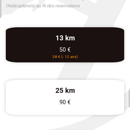
l’hélicoptère(s) au fil des réservations
13 km
50 €
38 € (- 12 ans)
25 km
90 €