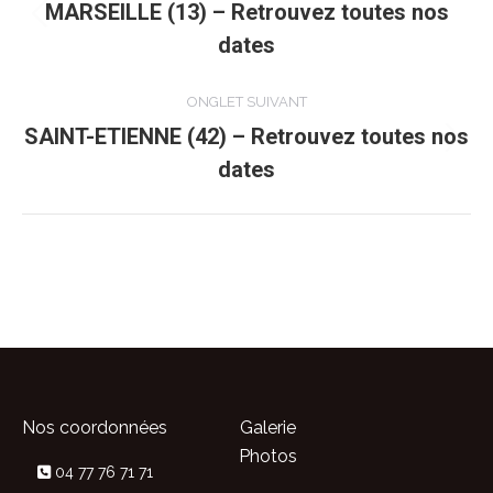
de
MARSEILLE (13) – Retrouvez toutes nos
Onglet
dates
commentaire
précédent
ONGLET SUIVANT
SAINT-ETIENNE (42) – Retrouvez toutes nos
Onglet
dates
suivant
Nos coordonnées
Galerie
Photos
04 77 76 71 71