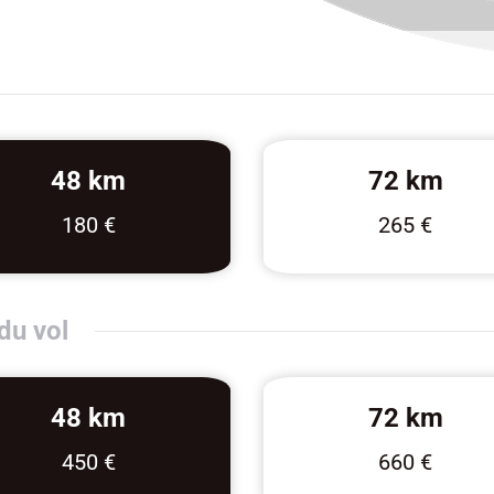
48 km
72 km
180 €
265 €
du vol
48 km
72 km
450 €
660 €