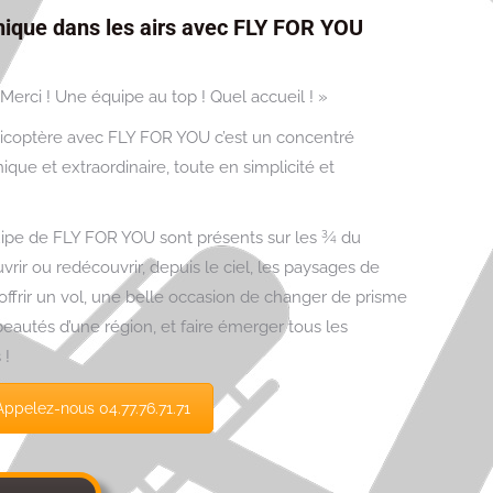
nique dans les airs avec FLY FOR YOU
erci ! Une équipe au top ! Quel accueil ! »
licoptère avec FLY FOR YOU c’est un concentré
que et extraordinaire, toute en simplicité et
quipe de FLY FOR YOU sont présents sur les ¾ du
uvrir ou redécouvrir, depuis le ciel, les paysages de
offrir un vol, une belle occasion de changer de prisme
 beautés d’une région, et faire émerger tous les
 !
Appelez-nous 04.77.76.71.71