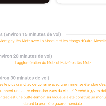
s (Environ 15 minutes de vol)
Montigny-lès-Metz avec La Moselle et les étangs d’Outre-Mosell
nviron 20 minutes de vol)
L’agglomération de Metz et Maizières-lès-Metz
nviron 30 minutes de vol)
ez le plus grand lac de Lorraine avec une immense étendue d’eau
s prennent une autre dimension vues du ciel ! / Perché à 377 m d’a
Montsec est une butte-témoin sur laquelle a été construit un mo
durant la première guerre mondiale.