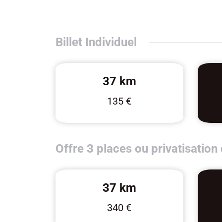
Billet Individuel
37 km
135 €
Offre 3 places ou privatisation 
37 km
340 €