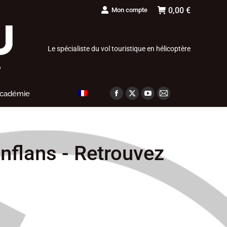
0,00
€
Mon compte
Le spécialiste du vol touristique en hélicoptère
Académie
Facebook
X
YouTube
Mail
page
page
page
page
opens
opens
opens
opens
in
in
in
in
nflans - Retrouvez
new
new
new
new
window
window
window
window