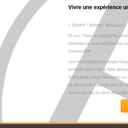
Vivre une expérience u
« Ohhhh ! Ahhhh ! Waouuuu ! M
Et oui… Faire un baptême d’hé
d’émotions, une expérience uni
convivialité.
Les hélicoptères et toute l’é
territoire pour vous faire déco
notre beau pays. Réserver ou 
et découvrir, vues du ciel, les
souvenirs qui s’y sont déroulés