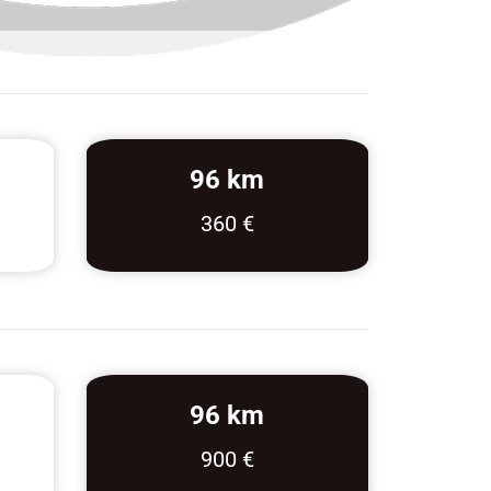
96 km
360 €
96 km
900 €