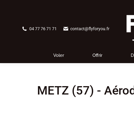
04 77 76 71 71
contact@flyforyou.fr
Voler
Offrir
D
METZ (57) - Aérod