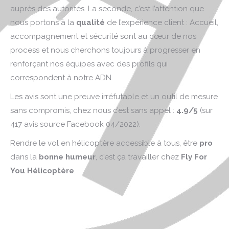
auprès des autorités. La seconde, c’est l’attention que
nous portons à la
qualité
de l’expérience client : Accueil,
accompagnement et sécurité sont au cœur de nos
process et nous cherchons toujours à progresser en
renforçant nos équipes avec des profils qui
correspondent à notre ADN.
Les avis sont une preuve irréfutable et un outil de mesure
sans compromis, chez nous c’est sans appel :
4.9/5
(sur
417 avis source Facebook 04/2022).
Rendre le vol en hélicoptère accessible à tous, être
pro
dans la
bonne humeur
, c’est ça travailler chez
Fly For
You Hélicoptère
.