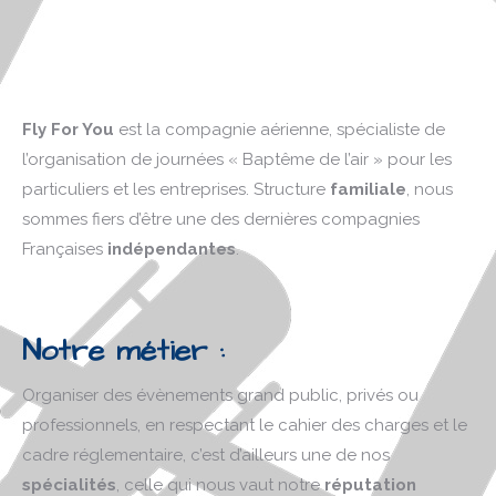
Fly For You
est la compagnie aérienne, spécialiste de
l’organisation de journées « Baptême de l’air » pour les
particuliers et les entreprises. Structure
familiale
, nous
sommes fiers d’être une des dernières compagnies
Françaises
indépendantes
.
Notre métier :
Organiser des évènements grand public, privés ou
professionnels, en respectant le cahier des charges et le
cadre réglementaire, c’est d’ailleurs une de nos
spécialités
, celle qui nous vaut notre
réputation