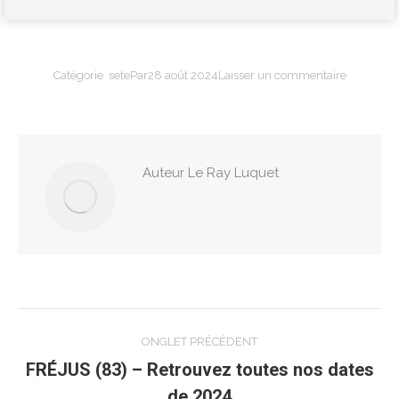
Catégorie
sete
Par
28 août 2024
Laisser un commentaire
Auteur
Le Ray Luquet
Navigation
ONGLET PRÉCÉDENT
de
FRÉJUS (83) – Retrouvez toutes nos dates
Onglet
de 2024