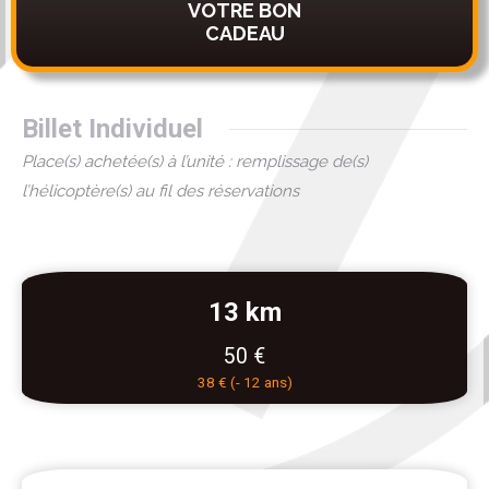
VOTRE BON
CADEAU
Billet Individuel
Place(s) achetée(s) à l’unité : remplissage de(s)
l’hélicoptère(s) au fil des réservations
13 km
50 €
38 € (- 12 ans)