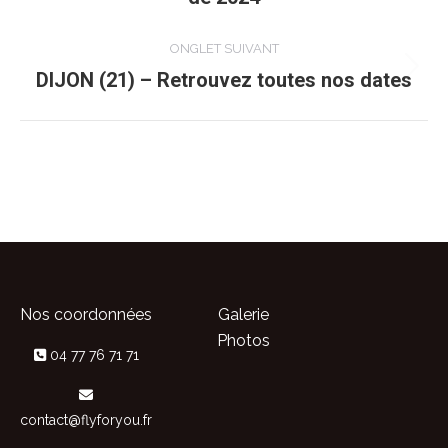
commentaire
précédent
ONGLET SUIVANT
DIJON (21) – Retrouvez toutes nos dates
Onglet
suivant
Nos coordonnées
Galerie
Photos
04 77 76 71 71
contact@flyforyou.fr